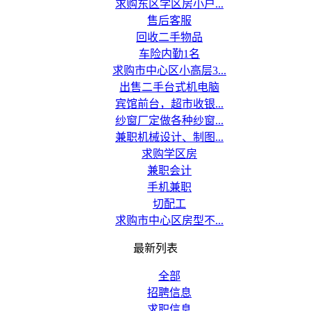
求购东区学区房小户...
售后客服
回收二手物品
车险内勤1名
求购市中心区小高层3...
出售二手台式机电脑
宾馆前台，超市收银...
纱窗厂定做各种纱窗...
兼职机械设计、制图...
求购学区房
兼职会计
手机兼职
切配工
求购市中心区房型不...
最新列表
全部
招聘信息
求职信息