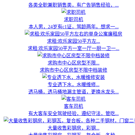
各类全职兼职销售类，有广告销售经验，...
求职司机
本人男，24岁有c1证，驾龄两年。想求一...
求租:欢乐家园50平方左...
求租:欢乐家园50平方一室一厅一厨一卫一...
求购市中心区房型不限...
求购市中心区房型不限中档装修
专业透下水，水暖维修...
透马桶，透马桶地漏主管道，更换水龙头...
客车司机
有大客车安全驾驶经验，遵纪守法，管吃...
大量收售彩钢房，彩钢...