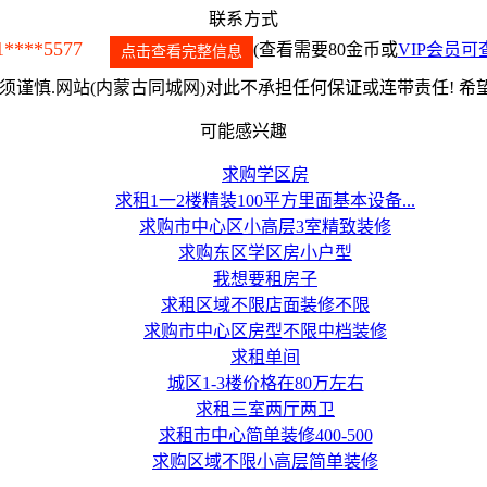
联系方式
1****5577
(查看需要80金币或
VIP会员可
点击查看完整信息
谨慎.网站(内蒙古同城网)对此不承担任何保证或连带责任! 
可能感兴趣
求购学区房
求租1一2楼精装100平方里面基本设备...
求购市中心区小高层3室精致装修
求购东区学区房小户型
我想要租房子
求租区域不限店面装修不限
求购市中心区房型不限中档装修
求租单间
城区1-3楼价格在80万左右
求租三室两厅两卫
求租市中心简单装修400-500
求购区域不限小高层简单装修